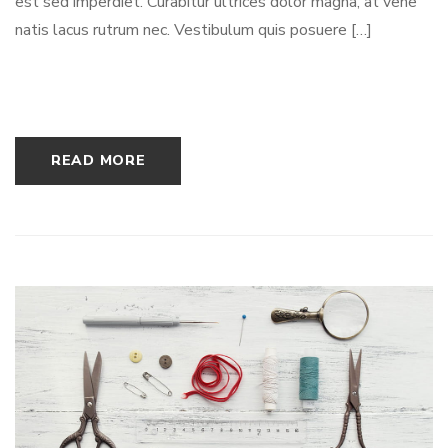
est sed imperdiet. Curabitur ultrices dolor magna, at vene
natis lacus rutrum nec. Vestibulum quis posuere […]
READ MORE