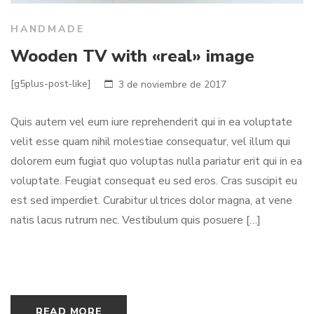
HANDMADE
Wooden TV with «real» image
[g5plus-post-like]
3 de noviembre de 2017
Quis autem vel eum iure reprehenderit qui in ea voluptate
velit esse quam nihil molestiae consequatur, vel illum qui
dolorem eum fugiat quo voluptas nulla pariatur erit qui in ea
voluptate. Feugiat consequat eu sed eros. Cras suscipit eu
est sed imperdiet. Curabitur ultrices dolor magna, at vene
natis lacus rutrum nec. Vestibulum quis posuere […]
READ MORE