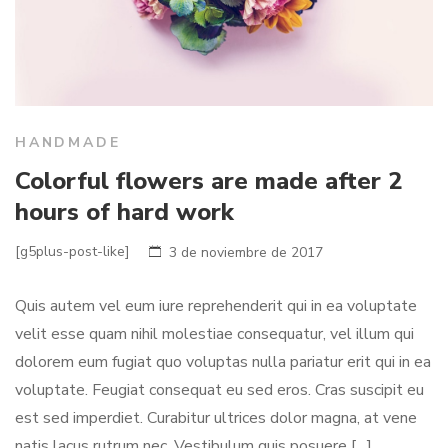
HANDMADE
Colorful flowers are made after 2
hours of hard work
[g5plus-post-like]
3 de noviembre de 2017
Quis autem vel eum iure reprehenderit qui in ea voluptate
velit esse quam nihil molestiae consequatur, vel illum qui
dolorem eum fugiat quo voluptas nulla pariatur erit qui in ea
voluptate. Feugiat consequat eu sed eros. Cras suscipit eu
est sed imperdiet. Curabitur ultrices dolor magna, at vene
natis lacus rutrum nec. Vestibulum quis posuere […]