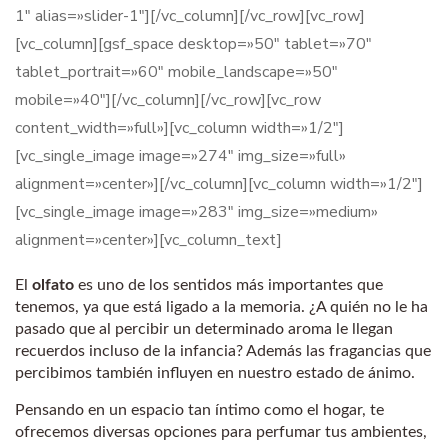
1″ alias=»slider-1″][/vc_column][/vc_row][vc_row]
[vc_column][gsf_space desktop=»50″ tablet=»70″
tablet_portrait=»60″ mobile_landscape=»50″
mobile=»40″][/vc_column][/vc_row][vc_row
content_width=»full»][vc_column width=»1/2″]
[vc_single_image image=»274″ img_size=»full»
alignment=»center»][/vc_column][vc_column width=»1/2″]
[vc_single_image image=»283″ img_size=»medium»
alignment=»center»][vc_column_text]
El
olfato
es uno de los sentidos más importantes que
tenemos, ya que está ligado a la memoria. ¿A quién no le ha
pasado que al percibir un determinado aroma le llegan
recuerdos incluso de la infancia? Además las fragancias que
percibimos también influyen en nuestro estado de ánimo.
Pensando en un espacio tan íntimo como el hogar, te
ofrecemos diversas opciones para perfumar tus ambientes,