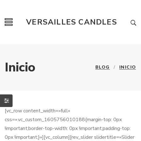
VERSAILLES CANDLES
Inicio
BLOG
/
INICIO
[vc_row content_width=»full»
css=».vc_custom_1605756010188{margin-top: 0px
!important;border-top-width: 0px !important;padding-top:
0px !important;}»][vc_column][rev_slider slidertitle=»Slider