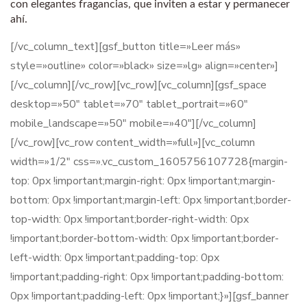
con elegantes fragancias, que inviten a estar y permanecer
ahí.
[/vc_column_text][gsf_button title=»Leer más»
style=»outline» color=»black» size=»lg» align=»center»]
[/vc_column][/vc_row][vc_row][vc_column][gsf_space
desktop=»50″ tablet=»70″ tablet_portrait=»60″
mobile_landscape=»50″ mobile=»40″][/vc_column]
[/vc_row][vc_row content_width=»full»][vc_column
width=»1/2″ css=».vc_custom_1605756107728{margin-
top: 0px !important;margin-right: 0px !important;margin-
bottom: 0px !important;margin-left: 0px !important;border-
top-width: 0px !important;border-right-width: 0px
!important;border-bottom-width: 0px !important;border-
left-width: 0px !important;padding-top: 0px
!important;padding-right: 0px !important;padding-bottom:
0px !important;padding-left: 0px !important;}»][gsf_banner