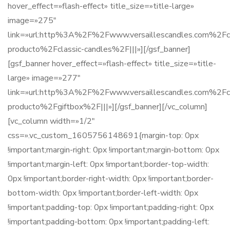
hover_effect=»flash-effect» title_size=»title-large»
image=»275″
link=»url:http%3A%2F%2Fwww.versaillescandles.com%2Fca
producto%2Fclassic-candles%2F|||»][/gsf_banner]
[gsf_banner hover_effect=»flash-effect» title_size=»title-
large» image=»277″
link=»url:http%3A%2F%2Fwww.versaillescandles.com%2Fca
producto%2Fgiftbox%2F|||»][/gsf_banner][/vc_column]
[vc_column width=»1/2″
css=».vc_custom_1605756148691{margin-top: 0px
!important;margin-right: 0px !important;margin-bottom: 0px
!important;margin-left: 0px !important;border-top-width:
0px !important;border-right-width: 0px !important;border-
bottom-width: 0px !important;border-left-width: 0px
!important;padding-top: 0px !important;padding-right: 0px
!important;padding-bottom: 0px !important;padding-left: